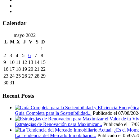
Calendar
mayo 2022
L
M
X
J
V
S
D
1
2
3
4
5
6
7
8
9
10
11
12
13
14
15
16
17
18
19
20
21
22
23
24
25
26
27
28
29
30
31
Recent Posts
Guía Completa para la Sostenibilidad...
Publicado el 07/08/202
Estrategias de Renovación para Maximizar...
Publicado el 17/0
La Tendencia del Mercado Inmobiliario...
Publicado el 05/07/2